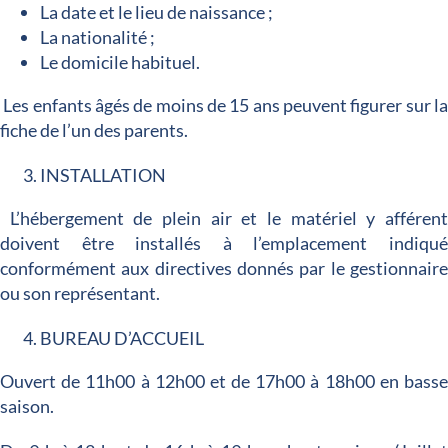
La date et le lieu de naissance ;
La nationalité ;
Le domicile habituel.
Les enfants âgés de moins de 15 ans peuvent figurer sur l
fiche de l’un des parents.
INSTALLATION
L’hébergement de plein air et le matériel y afféren
doivent être installés à l’emplacement indiqu
conformément aux directives donnés par le gestionnair
ou son représentant.
BUREAU D’ACCUEIL
Ouvert de 11h00 à 12h00 et de 17h00 à 18h00 en bass
saison.