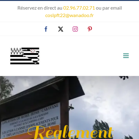
Passer
Réservez en direct au
02.96.77.02.71
ou par email
au
coslpft22@wanadoo.fr
contenu
Facebook
X
Instagram
Pinterest
Règlement