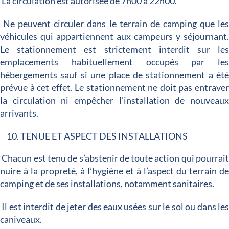
La circulation est autorisée de 7h00 à 22h00.
Ne peuvent circuler dans le terrain de camping que le
véhicules qui appartiennent aux campeurs y séjournant
Le stationnement est strictement interdit sur le
emplacements habituellement occupés par le
hébergements sauf si une place de stationnement a ét
prévue à cet effet. Le stationnement ne doit pas entrave
la circulation ni empêcher l’installation de nouveau
arrivants.
TENUE ET ASPECT DES INSTALLATIONS
Chacun est tenu de s’abstenir de toute action qui pourrai
nuire à la propreté, à l’hygiène et à l’aspect du terrain d
camping et de ses installations, notamment sanitaires.
Il est interdit de jeter des eaux usées sur le sol ou dans le
caniveaux.