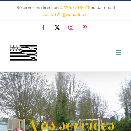
Passer
Réservez en direct au
02.96.77.02.71
ou par email
au
coslpft22@wanadoo.fr
contenu
Facebook
X
Instagram
Pinterest
Nos services