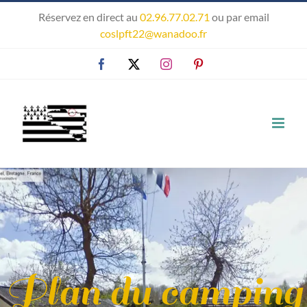
Passer
Réservez en direct au
02.96.77.02.71
ou par email
au
coslpft22@wanadoo.fr
contenu
Facebook
X
Instagram
Pinterest
Plan du camping